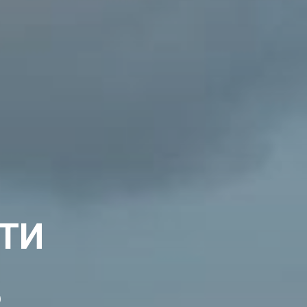
УТИ
6